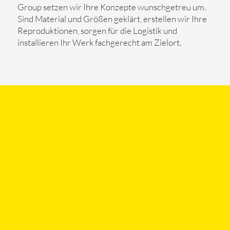
Group setzen wir Ihre Konzepte wunschgetreu um.
Sind Material und Größen geklärt, erstellen wir Ihre
Reproduktionen, sorgen für die Logistik und
installieren Ihr Werk fachgerecht am Zielort.
BERATUNG
&
SERVICE
Jedes Kunstwerk – ob vom Profi oder vom
leidenschaftlichen Amateur – ist einzigartig. Ganz
gleich, ob Sie sich aus unserer Servicevielfalt einzelne
Leistungen herauspicken oder ein Gesamtpaket