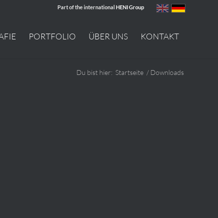
Part of the international
HENI Group
AFIE
PORTFOLIO
ÜBER UNS
KONTAKT
Du bist hier:
Startseite
/
Downloads