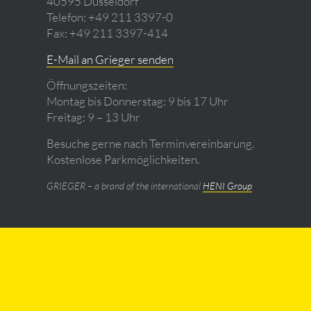
40595 Düsseldorf
Telefon: +49 211 3397-0
Fax: +49 211 3397-414
E-Mail an Grieger senden
Öffnungszeiten:
Montag bis Donnerstag: 9 bis 17 Uhr
Freitag: 9 – 13 Uhr
Besuche gerne nach Terminvereinbarung.
Kostenlose Parkmöglichkeiten.
GRIEGER – a brand of the international
HENI Group
© Copyright - Grieger GmbH