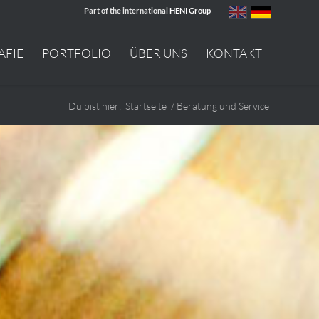
Part of the international
HENI Group
AFIE
PORTFOLIO
ÜBER UNS
KONTAKT
Du bist hier:
Startseite
/
Beratung und Service