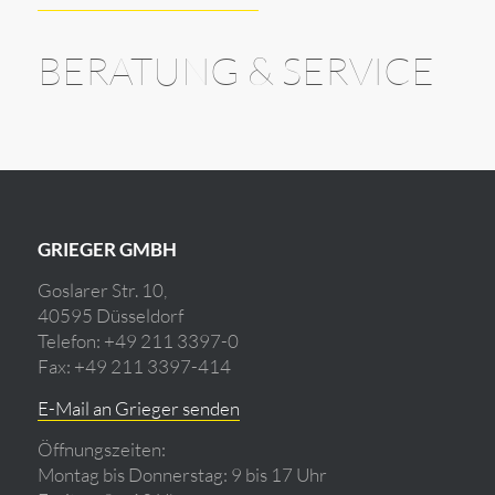
BERATUNG
&
SERVICE
GRIEGER GMBH
Goslarer Str. 10,
40595 Düsseldorf
Telefon: +49 211 3397-0
Fax: +49 211 3397-414
E-Mail an Grieger senden
Öffnungszeiten:
Montag bis Donnerstag: 9 bis 17 Uhr